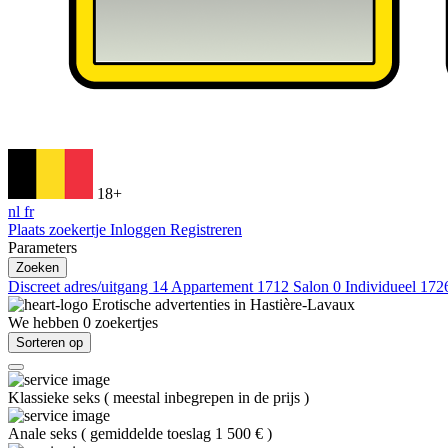
18+
nl
fr
Plaats zoekertje
Inloggen
Registreren
Parameters
Zoeken
Discreet adres/uitgang
14
Appartement
1712
Salon
0
Individueel
172
Erotische advertenties in
Hastière-Lavaux
We hebben
0
zoekertjes
Sorteren op
Klassieke seks
(
meestal inbegrepen in de prijs
)
Anale seks
(
gemiddelde toeslag 1 500 €
)