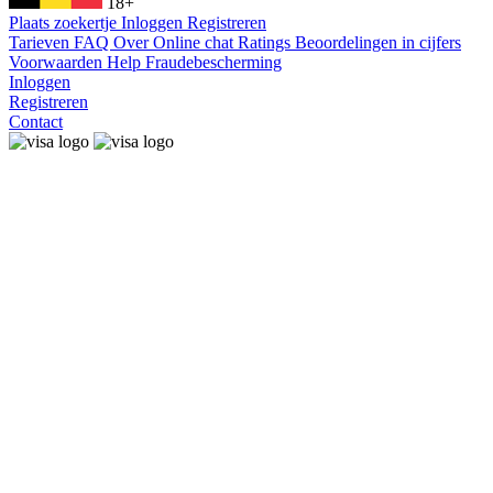
18+
Plaats zoekertje
Inloggen
Registreren
Tarieven
FAQ
Over
Online chat
Ratings
Beoordelingen in cijfers
Voorwaarden
Help
Fraudebescherming
Inloggen
Registreren
Contact