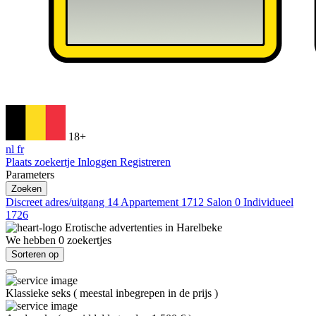
18+
nl
fr
Plaats zoekertje
Inloggen
Registreren
Parameters
Zoeken
Discreet adres/uitgang
14
Appartement
1712
Salon
0
Individueel
1726
Erotische advertenties in
Harelbeke
We hebben
0
zoekertjes
Sorteren op
Klassieke seks
(
meestal inbegrepen in de prijs
)