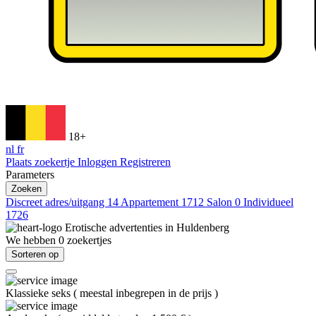
18+
nl
fr
Plaats zoekertje
Inloggen
Registreren
Parameters
Zoeken
Discreet adres/uitgang
14
Appartement
1712
Salon
0
Individueel
1726
Erotische advertenties in
Huldenberg
We hebben
0
zoekertjes
Sorteren op
Klassieke seks
(
meestal inbegrepen in de prijs
)