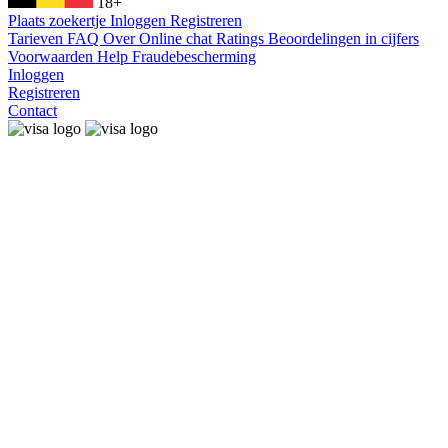
18+
Plaats zoekertje
Inloggen
Registreren
Tarieven
FAQ
Over
Online chat
Ratings
Beoordelingen in cijfers
Voorwaarden
Help
Fraudebescherming
Inloggen
Registreren
Contact