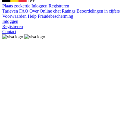
18+
Plaats zoekertje
Inloggen
Registreren
Tarieven
FAQ
Over
Online chat
Ratings
Beoordelingen in cijfers
Voorwaarden
Help
Fraudebescherming
Inloggen
Registreren
Contact