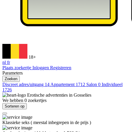
18+
nl
fr
Plaats zoekertje
Inloggen
Registreren
Parameters
Zoeken
Discreet adres/uitgang
14
Appartement
1712
Salon
0
Individueel
1726
Erotische advertenties in
Gosselies
We hebben
0
zoekertjes
Sorteren op
Klassieke seks
(
meestal inbegrepen in de prijs
)