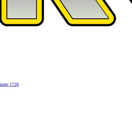
dante
1726