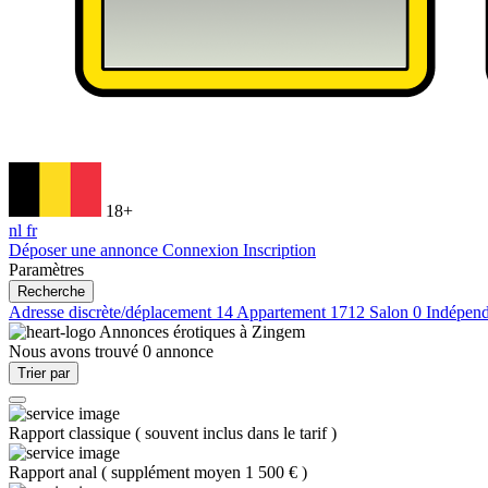
18+
nl
fr
Déposer une annonce
Connexion
Inscription
Paramètres
Recherche
Adresse discrète/déplacement
14
Appartement
1712
Salon
0
Indépen
Annonces érotiques à
Zingem
Nous avons trouvé
0
annonce
Trier par
Rapport classique
(
souvent inclus dans le tarif
)
Rapport anal
(
supplément moyen 1 500 €
)