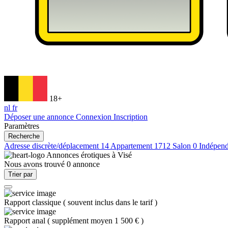
18+
nl
fr
Déposer une annonce
Connexion
Inscription
Paramètres
Recherche
Adresse discrète/déplacement
14
Appartement
1712
Salon
0
Indépen
Annonces érotiques à
Visé
Nous avons trouvé
0
annonce
Trier par
Rapport classique
(
souvent inclus dans le tarif
)
Rapport anal
(
supplément moyen 1 500 €
)