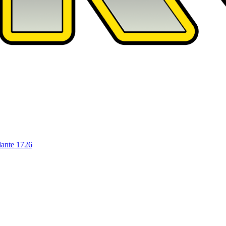
dante
1726