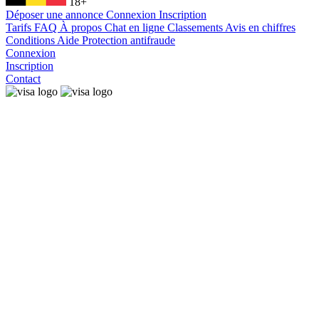
18+
Déposer une annonce
Connexion
Inscription
Tarifs
FAQ
À propos
Chat en ligne
Classements
Avis en chiffres
Conditions
Aide
Protection antifraude
Connexion
Inscription
Contact