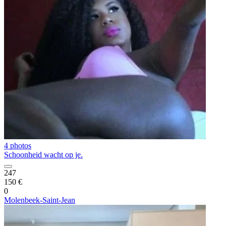
4 photos
Schoonheid wacht op je.
247
150 €
0
Molenbeek-Saint-Jean