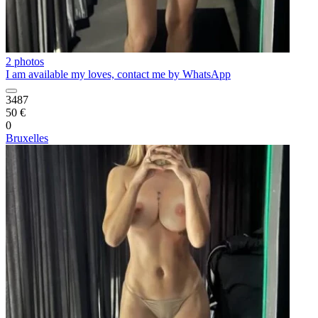
2 photos
I am available my loves, contact me by WhatsApp
3487
50 €
0
Bruxelles