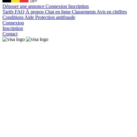
18+
Déposer une annonce
Connexion
Inscription
Tarifs
FAQ
À propos
Chat en ligne
Classements
Avis en chiffres
Conditions
Aide
Protection antifraude
Connexion
Inscription
Contact