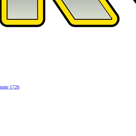
dante
1726