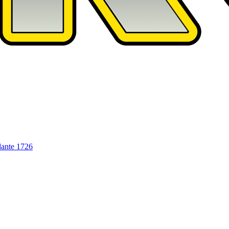
dante
1726