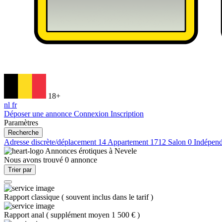
18+
nl
fr
Déposer une annonce
Connexion
Inscription
Paramètres
Recherche
Adresse discrète/déplacement
14
Appartement
1712
Salon
0
Indépen
Annonces érotiques à
Nevele
Nous avons trouvé
0
annonce
Trier par
Rapport classique
(
souvent inclus dans le tarif
)
Rapport anal
(
supplément moyen 1 500 €
)