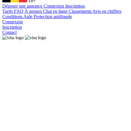
18+
Déposer une annonce
Connexion
Inscription
Tarifs
FAQ
À propos
Chat en ligne
Classements
Avis en chiffres
Conditions
Aide
Protection antifraude
Connexion
Inscription
Contact