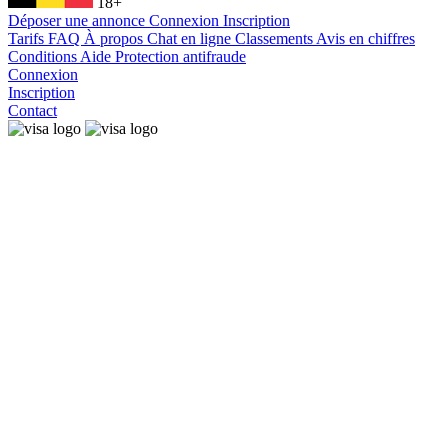
18+
Déposer une annonce
Connexion
Inscription
Tarifs
FAQ
À propos
Chat en ligne
Classements
Avis en chiffres
Conditions
Aide
Protection antifraude
Connexion
Inscription
Contact