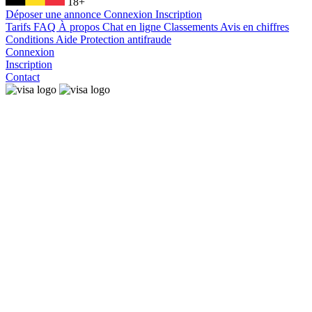
18+
Déposer une annonce
Connexion
Inscription
Tarifs
FAQ
À propos
Chat en ligne
Classements
Avis en chiffres
Conditions
Aide
Protection antifraude
Connexion
Inscription
Contact