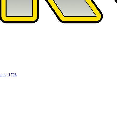
dante
1726