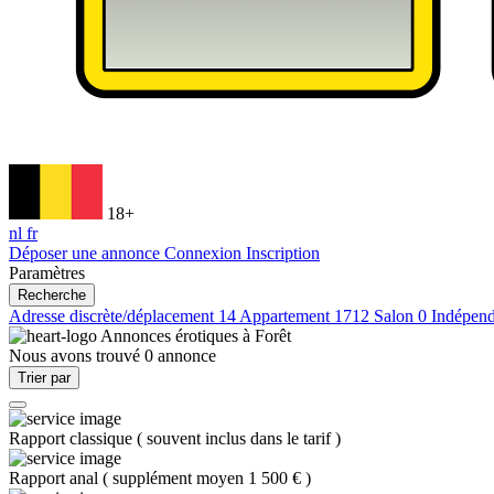
18+
nl
fr
Déposer une annonce
Connexion
Inscription
Paramètres
Recherche
Adresse discrète/déplacement
14
Appartement
1712
Salon
0
Indépen
Annonces érotiques à
Forêt
Nous avons trouvé
0
annonce
Trier par
Rapport classique
(
souvent inclus dans le tarif
)
Rapport anal
(
supplément moyen 1 500 €
)