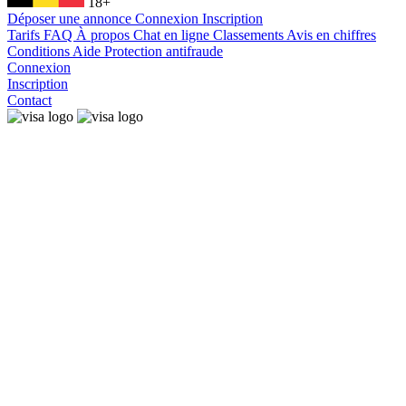
18+
Déposer une annonce
Connexion
Inscription
Tarifs
FAQ
À propos
Chat en ligne
Classements
Avis en chiffres
Conditions
Aide
Protection antifraude
Connexion
Inscription
Contact