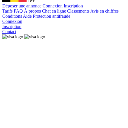
18+
Déposer une annonce
Connexion
Inscription
Tarifs
FAQ
À propos
Chat en ligne
Classements
Avis en chiffres
Conditions
Aide
Protection antifraude
Connexion
Inscription
Contact