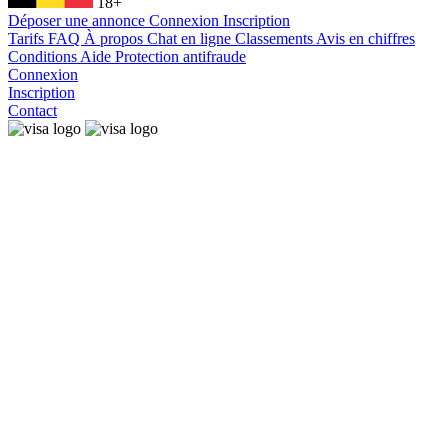
18+
Déposer une annonce
Connexion
Inscription
Tarifs
FAQ
À propos
Chat en ligne
Classements
Avis en chiffres
Conditions
Aide
Protection antifraude
Connexion
Inscription
Contact