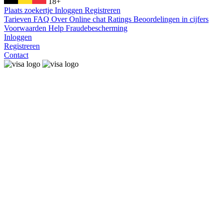
18+
Plaats zoekertje
Inloggen
Registreren
Tarieven
FAQ
Over
Online chat
Ratings
Beoordelingen in cijfers
Voorwaarden
Help
Fraudebescherming
Inloggen
Registreren
Contact