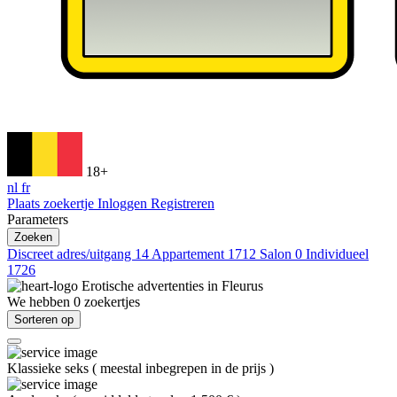
18+
nl
fr
Plaats zoekertje
Inloggen
Registreren
Parameters
Zoeken
Discreet adres/uitgang
14
Appartement
1712
Salon
0
Individueel
1726
Erotische advertenties in
Fleurus
We hebben
0
zoekertjes
Sorteren op
Klassieke seks
(
meestal inbegrepen in de prijs
)