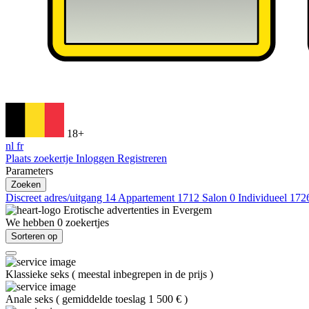
18+
nl
fr
Plaats zoekertje
Inloggen
Registreren
Parameters
Zoeken
Discreet adres/uitgang
14
Appartement
1712
Salon
0
Individueel
172
Erotische advertenties in
Evergem
We hebben
0
zoekertjes
Sorteren op
Klassieke seks
(
meestal inbegrepen in de prijs
)
Anale seks
(
gemiddelde toeslag 1 500 €
)