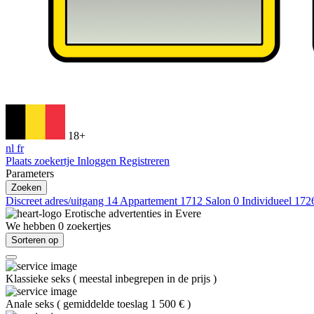
18+
nl
fr
Plaats zoekertje
Inloggen
Registreren
Parameters
Zoeken
Discreet adres/uitgang
14
Appartement
1712
Salon
0
Individueel
172
Erotische advertenties in
Evere
We hebben
0
zoekertjes
Sorteren op
Klassieke seks
(
meestal inbegrepen in de prijs
)
Anale seks
(
gemiddelde toeslag 1 500 €
)