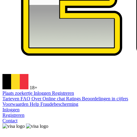
18+
Plaats zoekertje
Inloggen
Registreren
Tarieven
FAQ
Over
Online chat
Ratings
Beoordelingen in cijfers
Voorwaarden
Help
Fraudebescherming
Inloggen
Registreren
Contact