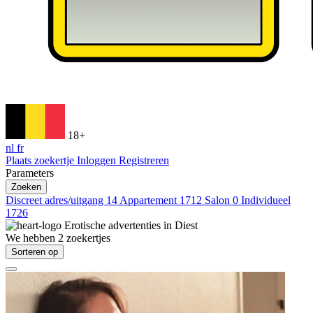
18+
nl
fr
Plaats zoekertje
Inloggen
Registreren
Parameters
Zoeken
Discreet adres/uitgang
14
Appartement
1712
Salon
0
Individueel
1726
Erotische advertenties in
Diest
We hebben
2
zoekertjes
Sorteren op