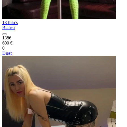
13 foto’s
Bianca
1386
600 €
0
Diest