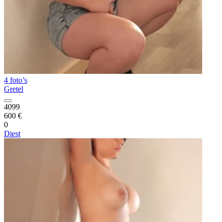
4 foto’s
Gretel
4099
600 €
0
Diest