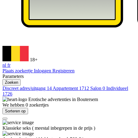
18+
nl
fr
Plaats zoekertje
Inloggen
Registreren
Parameters
Zoeken
Discreet adres/uitgang
14
Appartement
1712
Salon
0
Individueel
1726
Erotische advertenties in
Boutersem
We hebben
0
zoekertjes
Sorteren op
Klassieke seks
(
meestal inbegrepen in de prijs
)