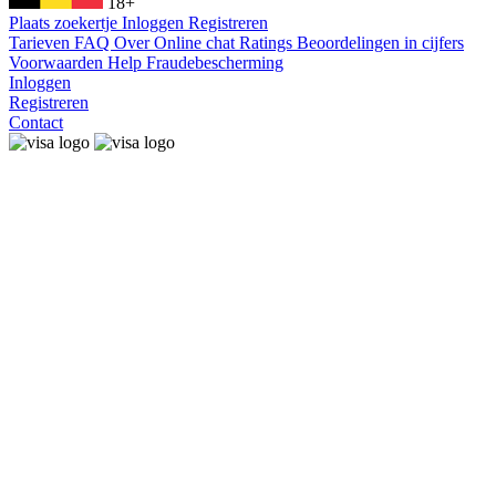
18+
Plaats zoekertje
Inloggen
Registreren
Tarieven
FAQ
Over
Online chat
Ratings
Beoordelingen in cijfers
Voorwaarden
Help
Fraudebescherming
Inloggen
Registreren
Contact