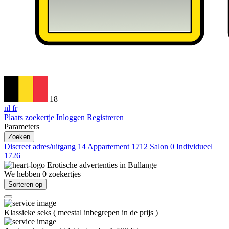
18+
nl
fr
Plaats zoekertje
Inloggen
Registreren
Parameters
Zoeken
Discreet adres/uitgang
14
Appartement
1712
Salon
0
Individueel
1726
Erotische advertenties in
Bullange
We hebben
0
zoekertjes
Sorteren op
Klassieke seks
(
meestal inbegrepen in de prijs
)