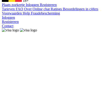
18+
Plaats zoekertje
Inloggen
Registreren
Tarieven
FAQ
Over
Online chat
Ratings
Beoordelingen in cijfers
Voorwaarden
Help
Fraudebescherming
Inloggen
Registreren
Contact