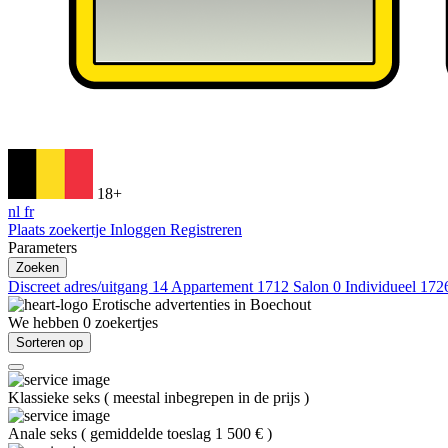
18+
nl
fr
Plaats zoekertje
Inloggen
Registreren
Parameters
Zoeken
Discreet adres/uitgang
14
Appartement
1712
Salon
0
Individueel
172
Erotische advertenties in
Boechout
We hebben
0
zoekertjes
Sorteren op
Klassieke seks
(
meestal inbegrepen in de prijs
)
Anale seks
(
gemiddelde toeslag 1 500 €
)