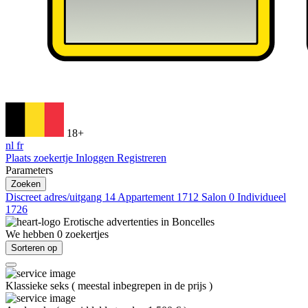
18+
nl
fr
Plaats zoekertje
Inloggen
Registreren
Parameters
Zoeken
Discreet adres/uitgang
14
Appartement
1712
Salon
0
Individueel
1726
Erotische advertenties in
Boncelles
We hebben
0
zoekertjes
Sorteren op
Klassieke seks
(
meestal inbegrepen in de prijs
)