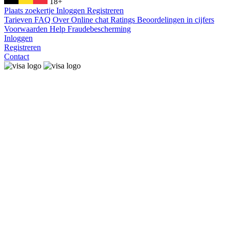
18+
Plaats zoekertje
Inloggen
Registreren
Tarieven
FAQ
Over
Online chat
Ratings
Beoordelingen in cijfers
Voorwaarden
Help
Fraudebescherming
Inloggen
Registreren
Contact