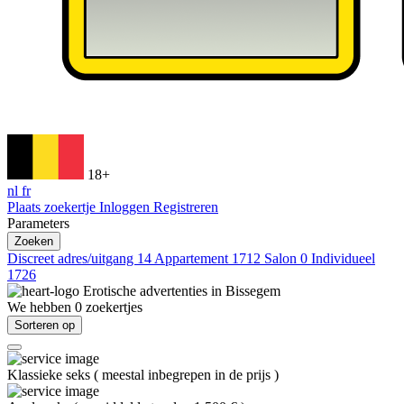
18+
nl
fr
Plaats zoekertje
Inloggen
Registreren
Parameters
Zoeken
Discreet adres/uitgang
14
Appartement
1712
Salon
0
Individueel
1726
Erotische advertenties in
Bissegem
We hebben
0
zoekertjes
Sorteren op
Klassieke seks
(
meestal inbegrepen in de prijs
)