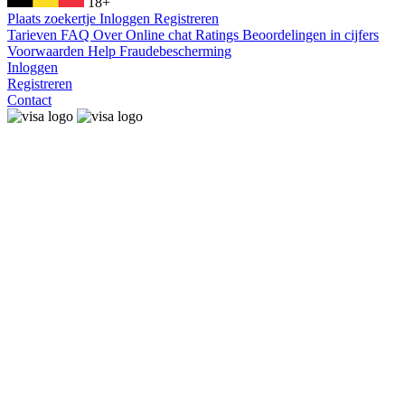
18+
Plaats zoekertje
Inloggen
Registreren
Tarieven
FAQ
Over
Online chat
Ratings
Beoordelingen in cijfers
Voorwaarden
Help
Fraudebescherming
Inloggen
Registreren
Contact