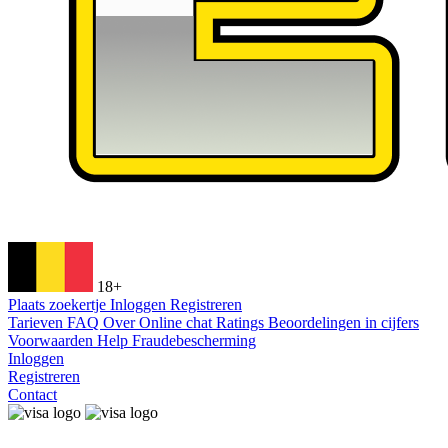
18+
Plaats zoekertje
Inloggen
Registreren
Tarieven
FAQ
Over
Online chat
Ratings
Beoordelingen in cijfers
Voorwaarden
Help
Fraudebescherming
Inloggen
Registreren
Contact