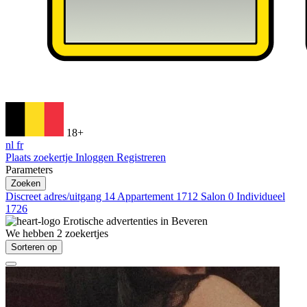
18+
nl
fr
Plaats zoekertje
Inloggen
Registreren
Parameters
Zoeken
Discreet adres/uitgang
14
Appartement
1712
Salon
0
Individueel
1726
Erotische advertenties in
Beveren
We hebben
2
zoekertjes
Sorteren op