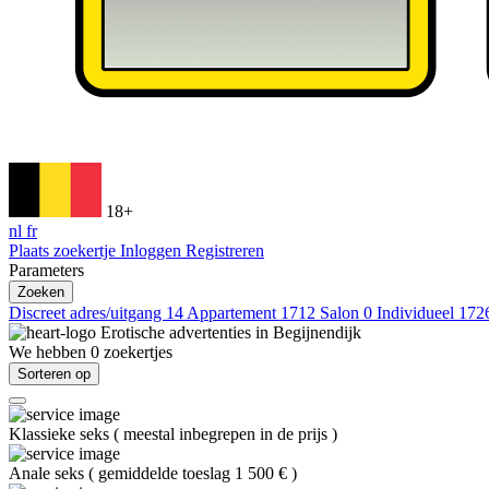
18+
nl
fr
Plaats zoekertje
Inloggen
Registreren
Parameters
Zoeken
Discreet adres/uitgang
14
Appartement
1712
Salon
0
Individueel
172
Erotische advertenties in
Begijnendijk
We hebben
0
zoekertjes
Sorteren op
Klassieke seks
(
meestal inbegrepen in de prijs
)
Anale seks
(
gemiddelde toeslag 1 500 €
)