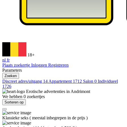
18+
nl
fr
Plaats zoekertje
Inloggen
Registreren
Parameters
Zoeken
Discreet adres/uitgang
14
Appartement
1712
Salon
0
Individueel
1726
Erotische advertenties in
Andrimont
We hebben
0
zoekertjes
Sorteren op
Klassieke seks
(
meestal inbegrepen in de prijs
)