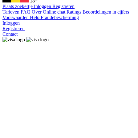
18+
Plaats zoekertje
Inloggen
Registreren
Tarieven
FAQ
Over
Online chat
Ratings
Beoordelingen in cijfers
Voorwaarden
Help
Fraudebescherming
Inloggen
Registreren
Contact